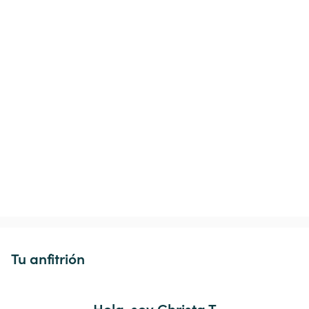
Tu anfitrión
Hola, soy Christa T