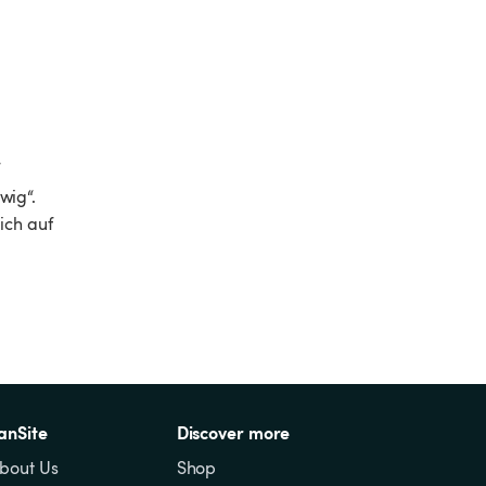
 
ig“. 
ich auf 
anSite
Discover more
bout Us
Shop