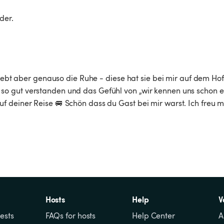
der.
liebt aber genauso die Ruhe - diese hat sie bei mir auf dem Hof
o gut verstanden und das Gefühl von „wir kennen uns schon ew
 deiner Reise 🚐 Schön dass du Gast bei mir warst. Ich freu m
Hosts
Help
V
ests
FAQs for hosts
Help Center
A