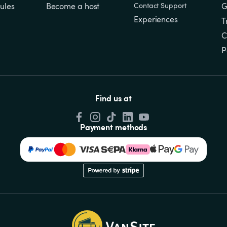
ules
Become a host
Contact Support
G
Experiences
T
C
P
Find us at
Payment methods