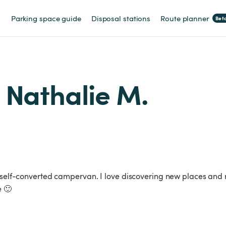
Parking space guide
Disposal stations
Route planner
Bet
m Nathalie M.
y self-converted campervan. I love discovering new places and 
e 🙂