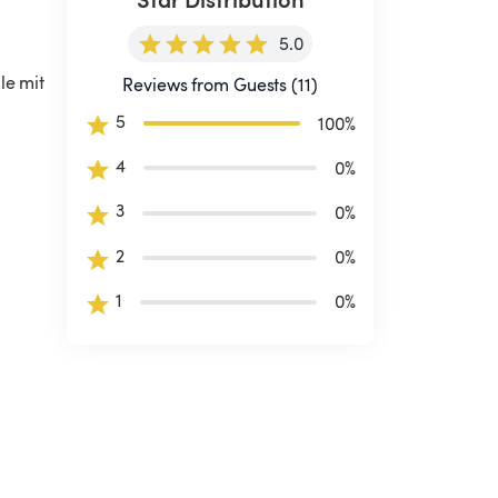
5.0
le mit 
Reviews from Guests (11)
5
100
%
4
0
%
3
0
%
2
0
%
1
0
%