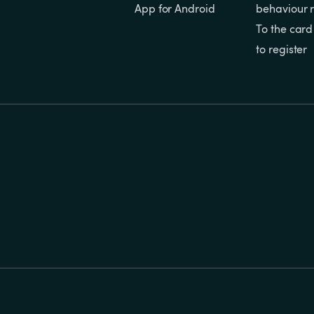
App for Android
behaviour r
To the card
to register