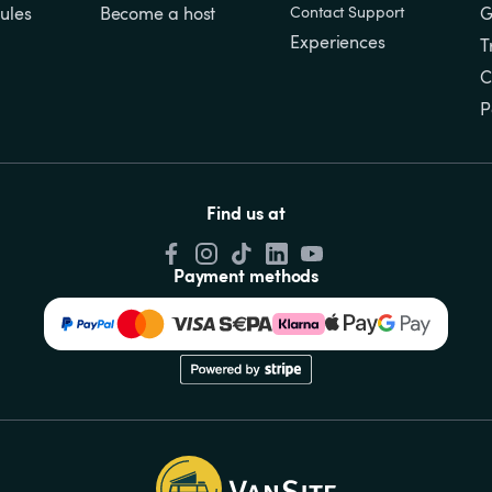
ules
Become a host
Contact Support
G
Experiences
T
C
P
Find us at
Payment methods