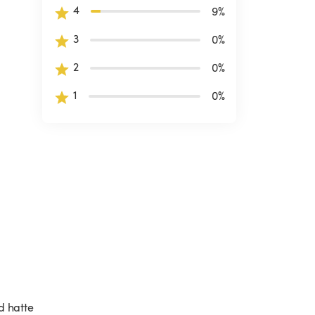
4
9
%
3
0
%
2
0
%
1
0
%
d hatte 