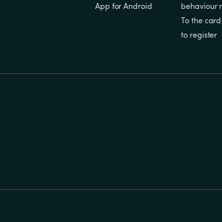
App for Android
behaviour r
To the card
to register