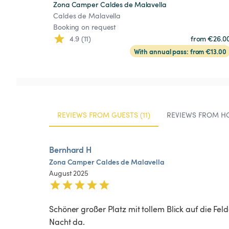
Zona Camper Caldes de Malavella
Caldes de Malavella
Booking on request
4.9 (11)
from €26.0
With annual pass: from €13.00
REVIEWS FROM GUESTS (11)
REVIEWS FROM HO
Bernhard H
Zona
Camper
Caldes
de
Malavella
August 2025
Schöner großer Platz mit tollem Blick auf die Fel
Nacht da. 
