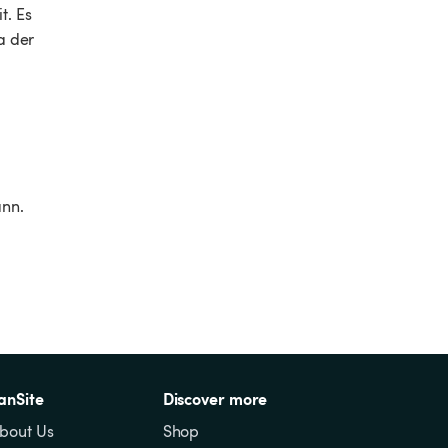
. Es 
a der 
nn. 
anSite
Discover more
bout Us
Shop