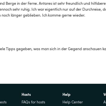
Berge in der Ferne. Antares ist sehr freundlich und hilfsbereit
ennoch sehr ruhig. Ich war eigentlich nur auf der Durchreise, d
ch noch länger geblieben. Ich komme gerne wieder.
viele Tipps gegeben, was man sich in der Gegend anschauen ka
Hosts
Help
V
ests
FAQs for hosts
Help Center
A