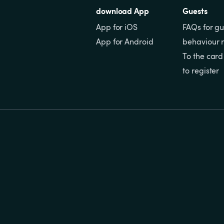
download App
Guests
App for iOS
FAQs for gu
App for Android
behaviour r
To the card
to register