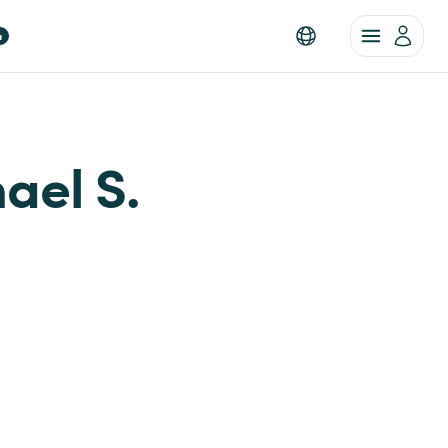
a
hael S.