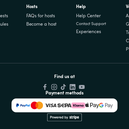
Hosts
Help
V
ests
FAQs for hosts
Help Center
A
ules
Become a host
Contact Support
G
Experiences
T
C
P
Find us at
Payment methods