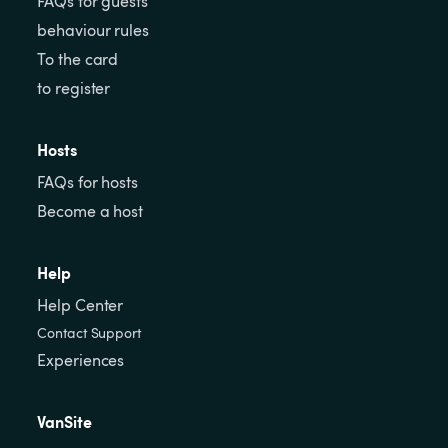
FAQs for guests
behaviour rules
To the card
to register
Hosts
FAQs for hosts
Become a host
Help
Help Center
Contact Support
Experiences
VanSite