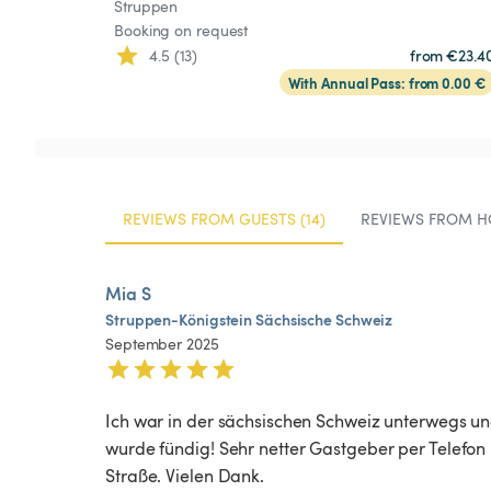
Struppen
Booking on request
4.5 (13)
from €23.4
With Annual Pass: from 0.00 €
REVIEWS FROM GUESTS (14)
REVIEWS FROM HO
Mia S
Struppen-Königstein
Sächsische
Schweiz
September 2025
Ich war in der sächsischen Schweiz unterwegs und
wurde fündig! Sehr netter Gastgeber per Telefon
Straße. Vielen Dank. 