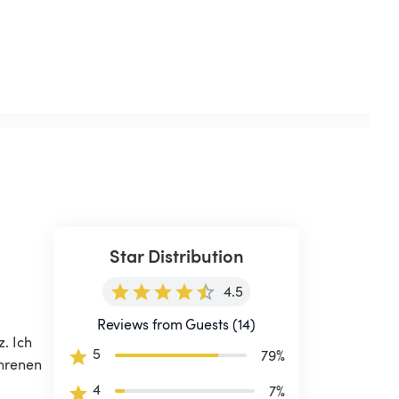
Star Distribution
4.5
Reviews from Guests (14)
. Ich 
5
79
%
hrenen 
4
7
%