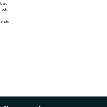
k auf 
isch 
bends 