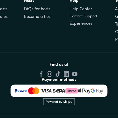
Hosts
Help
V
ests
FAQs for hosts
Help Center
A
ules
Become a host
Contact Support
G
Experiences
T
C
P
Find us at
Payment methods