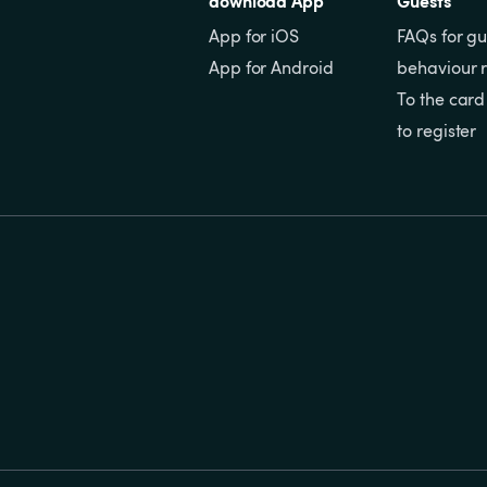
download App
Guests
App for iOS
FAQs for gu
App for Android
behaviour r
To the card
to register