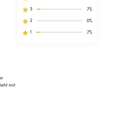
3
7
%
2
0
%
1
7
%
er 
eht mit 