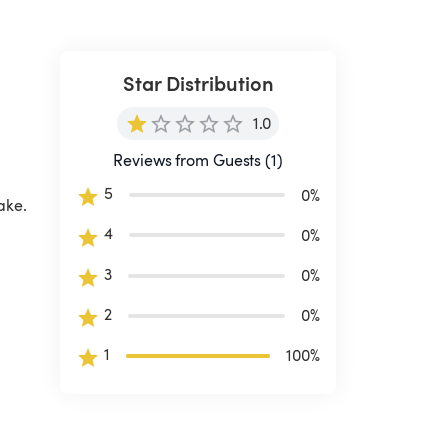
Star Distribution
1.0
Reviews from Guests (1)
5
0
%
ake. 
4
0
%
3
0
%
2
0
%
1
100
%