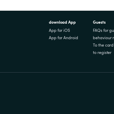
download App
Guests
App for iOS
FAQs for gu
App for Android
behaviour r
To the card
to register