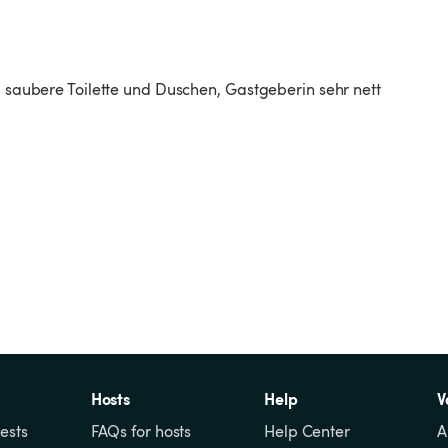
n, saubere Toilette und Duschen, Gastgeberin sehr nett
Hosts
Help
V
ests
FAQs for hosts
Help Center
A