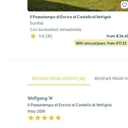
Il Passatempo di Enrica al Castello di Vettignè
Santhià
Can be booked immediately
5.0 (35)
from €34.4
With annual pass: from €17.23
REVIEWS FROM GUESTS (35)
REVIEWS FROM H
Wolfgang W
Il
Passatempo
di
Enrica
al
Castello
di
Vettignè
May 2026