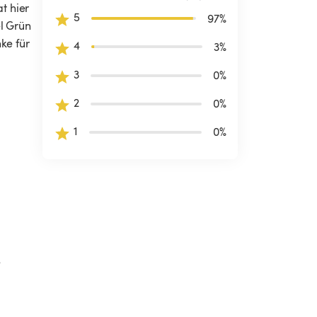
t hier 
5
97
%
l Grün 
ke für 
4
3
%
3
0
%
2
0
%
1
0
%
 