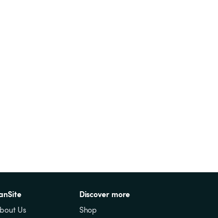
anSite
Discover more
bout Us
Shop