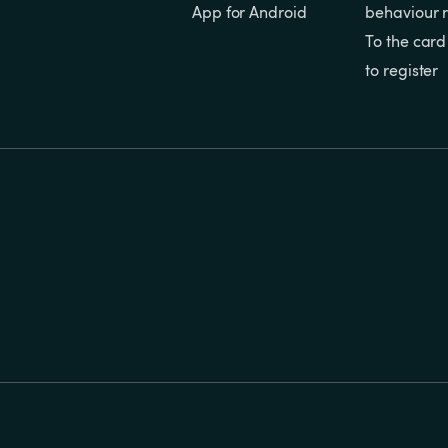
App for Android
behaviour r
To the card
to register