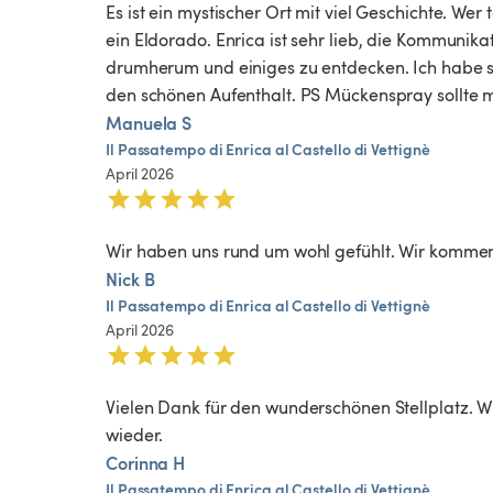
Es ist ein mystischer Ort mit viel Geschichte. We
ein Eldorado. Enrica ist sehr lieb, die Kommunikat
drumherum und einiges zu entdecken. Ich habe s
den schönen Aufenthalt. PS Mückenspray sollte 
Manuela S
Il
Passatempo
di
Enrica
al
Castello
di
Vettignè
April 2026
Wir haben uns rund um wohl gefühlt. Wir kommen 
Nick B
Il
Passatempo
di
Enrica
al
Castello
di
Vettignè
April 2026
Vielen Dank für den wunderschönen Stellplatz. W
wieder. 
Corinna H
Il
Passatempo
di
Enrica
al
Castello
di
Vettignè