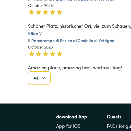
October 2025
Schöner Platz, historischer Ort, viel zum Schaue
Ellen V
Il
Passatempo
di
Enrica
al
Castello
di
Vettignè
October 2025
Amazing place, amazing host, worth visiting!
All
download App
Guests
App for iOS
FAQs for gu