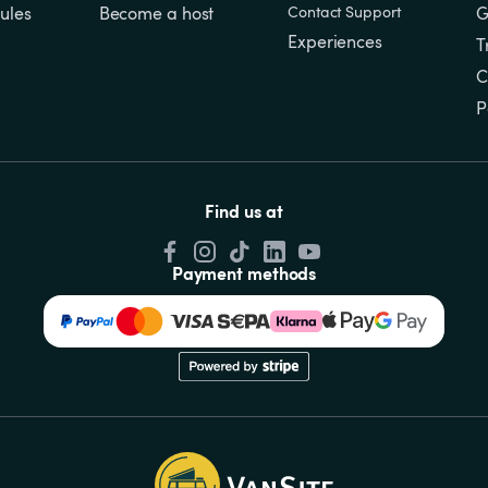
ules
Become a host
Contact Support
G
Experiences
T
C
P
Find us at
Payment methods