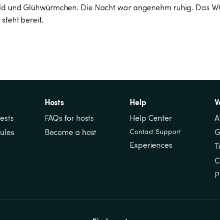
Feld und Glühwürmchen. Die Nacht war angenehm ruhig. Das WC
steht bereit.
Hosts
Help
V
ests
FAQs for hosts
Help Center
A
ules
Become a host
Contact Support
G
Experiences
T
C
P