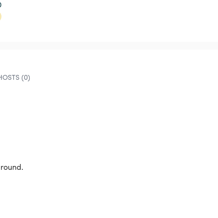
0
OSTS (0)
ground. 