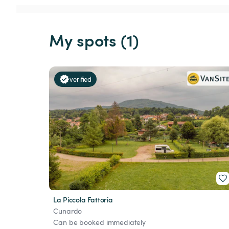
My spots (1)
verified
La Piccola Fattoria
Cunardo
Can be booked immediately