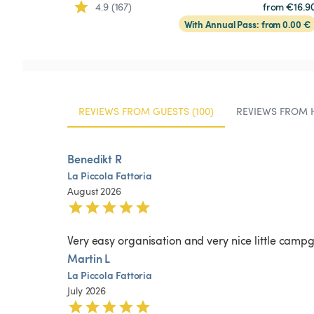
4.9 (167)
from €16.9
With Annual Pass: from 0.00 €
REVIEWS FROM GUESTS (100)
REVIEWS FROM H
Benedikt R
La
Piccola
Fattoria
August 2026
Very easy organisation and very nice little camp
Martin L
La
Piccola
Fattoria
July 2026