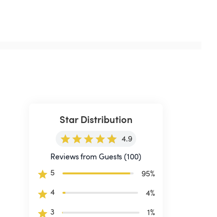
Star Distribution
4.9
Reviews from Guests (100)
5
95
%
4
4
%
3
1
%