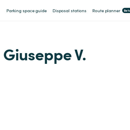
Parking space guide
Disposal stations
Route planner
Bet
m Giuseppe V.