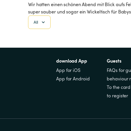
Wir hatten einen schönen Abend mit Blick aufs 
super sauber und sogar ein Wickeltisch für Babys 
All
download App
Guests
App for iOS
FAQs for gu
App for Android
behaviour r
To the card
to register