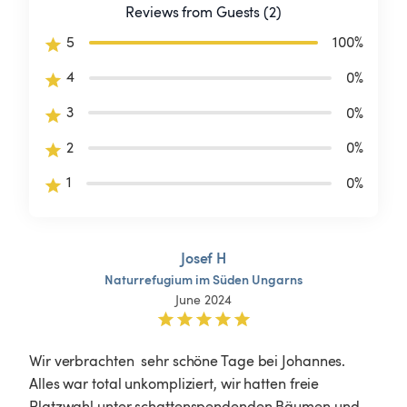
Reviews from Guests (2)
5
100
%
4
0
%
3
0
%
2
0
%
1
0
%
Josef H
Naturrefugium
im
Süden
Ungarns
June 2024
Wir verbrachten  sehr schöne Tage bei Johannes. 
Alles war total unkompliziert, wir hatten freie 
Platzwahl unter schattenspendenden Bäumen und 