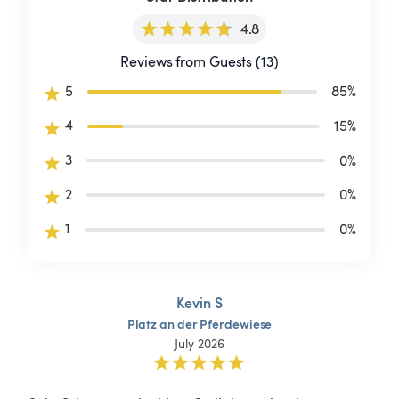
4.8
Reviews from Guests (13)
5
85
%
4
15
%
3
0
%
2
0
%
1
0
%
Kevin S
Platz
an
der
Pferdewiese
July 2026