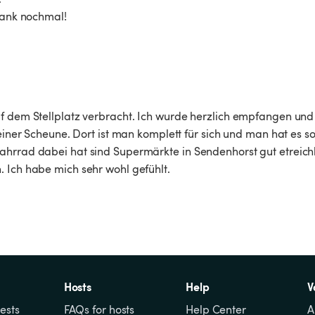
Dank nochmal! 
uf dem Stellplatz verbracht. Ich wurde herzlich empfangen und
einer Scheune. Dort ist man komplett für sich und man hat es so 
ahrrad dabei hat sind Supermärkte in Sendenhorst gut etreich
 Ich habe mich sehr wohl gefühlt.
Hosts
Help
V
ests
FAQs for hosts
Help Center
A