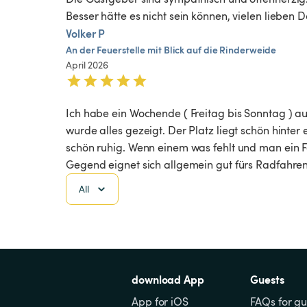
Besser hätte es nicht sein können, vielen lieben 
Volker P
An
der
Feuerstelle
mit
Blick
auf
die
Rinderweide
April 2026
Ich habe ein Wochende ( Freitag bis Sonntag ) a
wurde alles gezeigt. Der Platz liegt schön hinter 
schön ruhig. Wenn einem was fehlt und man ein F
Gegend eignet sich allgemein gut fürs Radfahren.
All
download App
Guests
App for iOS
FAQs for gu