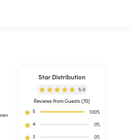
Star Distribution
5.0
Reviews from Guests (70)
5
100
%
ren 
4
0
%
3
0
%