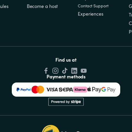
ules
Become a host
Contact Support
G
Experiences
T
C
P
Find us at
Payment methods