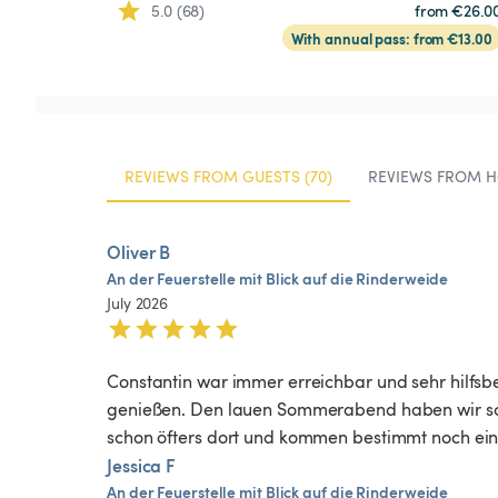
5.0 (68)
from €26.0
With annual pass: from €13.00
REVIEWS FROM GUESTS (70)
REVIEWS FROM H
Oliver B
An
der
Feuerstelle
mit
Blick
auf
die
Rinderweide
July 2026
Constantin war immer erreichbar und sehr hilfsber
genießen. Den lauen Sommerabend haben wir schl
schon öfters dort und kommen bestimmt noch ei
Jessica F
An
der
Feuerstelle
mit
Blick
auf
die
Rinderweide