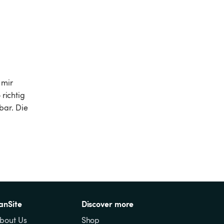
 mir 
richtig 
bar. Die 
anSite
Discover more
bout Us
Shop