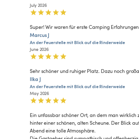
July 2026
Super! Wir waren für erste Camping Erfahrungen m
Marcus J
An
der
Feuerstelle
mit
Blick
auf
die
Rinderweide
June 2026
Sehr schöner und ruhiger Platz. Dazu noch groß
Ilka J
An
der
Feuerstelle
mit
Blick
auf
die
Rinderweide
May 2026
Ein unfassbar schöner Ort, an dem man wirklich
hinter einer schönen, alten Scheune. Der Blick auf
Abend eine tolle Atmosphäre. 

Die Gastgeber sind sympathisch und offenherzig. 