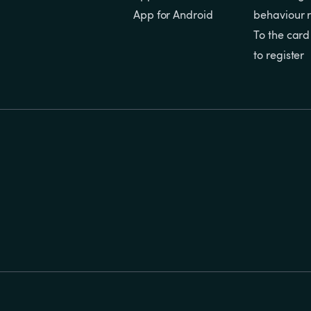
App for Android
behaviour r
To the card
to register