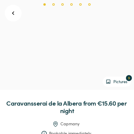
9
Pictures
Caravansserai
de
la
Albera
 from €15.60 
per 
night
Capmany
Bookable immediately