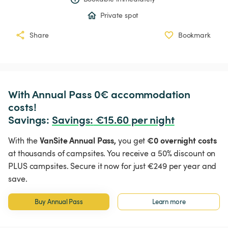
Private spot
Share
Bookmark
With Annual Pass 0€ accommodation 
costs!

Savings: 
Savings
:
 €15.60 per night
VanSite Annual Pass,
€0 overnight costs
With the
you get
at thousands of campsites. You receive a 50% discount on
PLUS campsites. Secure it now for just €249 per year and
save.
Buy Annual Pass
Learn more