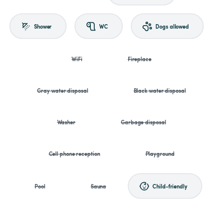
Shower
WC
Dogs allowed
WiFi
Fireplace
Gray water disposal
Black water disposal
Washer
Garbage disposal
Cell phone reception
Playground
Pool
Sauna
Child-friendly