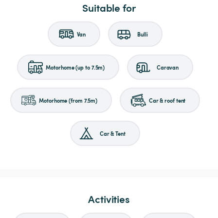
Suitable for
Van
Bulli
Motorhome (up to 7.5m)
Caravan
Motorhome (from 7.5m)
Car & roof tent
Car & Tent
Activities