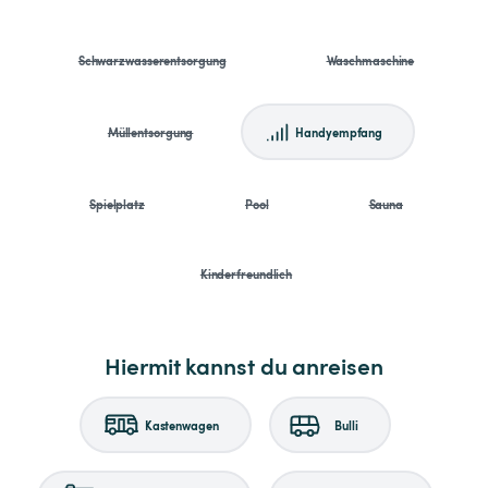
Schwarzwasserentsorgung
Waschmaschine
Müllentsorgung
Handyempfang
Spielplatz
Pool
Sauna
Kinderfreundlich
Hiermit kannst du anreisen
Kastenwagen
Bulli