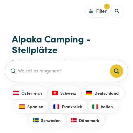
1
Filter
Alpaka Camping - 
Stellplätze
Schnell und einfach Stellplätze mit 
Alpaka Camping für Campervan, 
Zelte und Wohnmobile finden 
Österreich
Schweiz
Deutschland
Spanien
Frankreich
Italien
Schweden
Dänemark