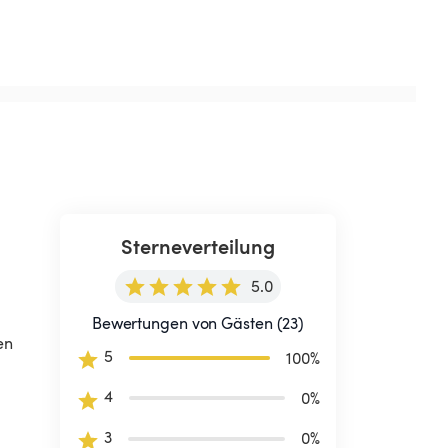
Sterneverteilung
5.0
Bewertungen von Gästen (23)
en 
5
100
%
4
0
%
3
0
%