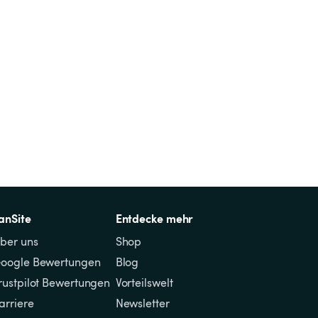
anSite
Entdecke mehr
ber uns
Shop
oogle Bewertungen
Blog
rustpilot Bewertungen
Vorteilswelt
arriere
Newsletter