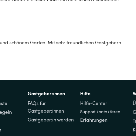
 und schönem Garten. Mit sehr freundlichen Gastgebern 
Gastgeber:innen
Hilfe
V
äste
FAQs für 
Hilfe-Center
Ü
Gastgeber:innen
regeln
Support kontaktieren
G
Gastgeber:in werden
Erfahrungen
T
n
K