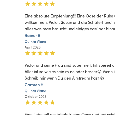
Eine absolute Empfehlung!!! Eine Oase der Ruhe u
willkommen. Victor, Susan und die Schäferhundin 
alles was man braucht und einiges darüber hinau
Rainer B
Quinta
Viana
April 2026
Victor und seine Frau sind super nett, hilfsberei
Alles ist so wie es sein muss oder besser😁 Wenn i
Schreib mir wenn Du den Airstream hast 👍
Carmen H
Quinta
Viana
Oktober 2025
Eine liebevoll gestaltete kleine Oase und bei schö