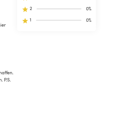
2
0
%
1
0
%
ier 
haffen. 
. P.S. 