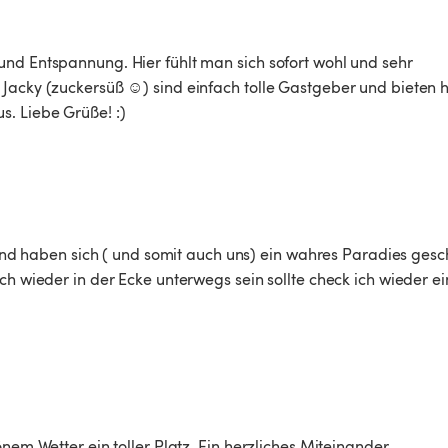
nd Entspannung. Hier fühlt man sich sofort wohl und sehr 
Jacky (zuckersüß ☺️) sind einfach tolle Gastgeber und bieten h
s. Liebe Grüße! :)
t und haben sich ( und somit auch uns) ein wahres Paradies gesc
ch wieder in der Ecke unterwegs sein sollte check ich wieder ein
nem Wetter ein toller Platz. Ein herzliches Miteinander. 