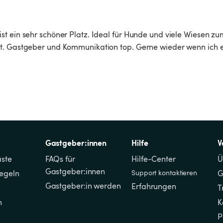
t ein sehr schöner Platz. Ideal für Hunde und viele Wiesen zu
lt. Gastgeber und Kommunikation top. Gerne wieder wenn ich e
Gastgeber:innen
Hilfe
V
äste
FAQs für 
Hilfe-Center
Ü
Gastgeber:innen
regeln
Support kontaktieren
G
Gastgeber:in werden
Erfahrungen
T
n
K
P