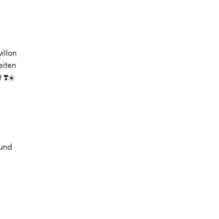
illon 
iten 
 ❣️☀️
und 