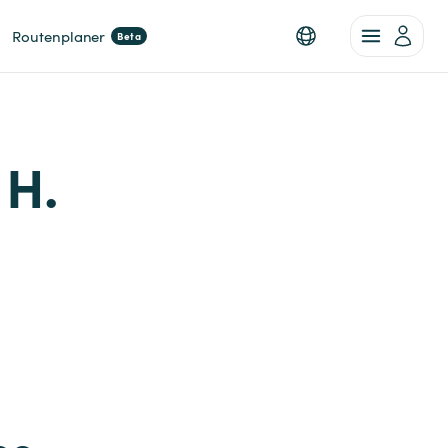
Routenplaner
Beta
 H.