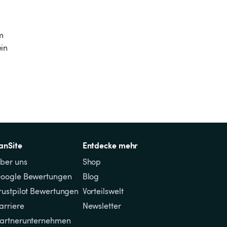
m 
in 
anSite
Entdecke mehr
ber uns
Shop
oogle Bewertungen
Blog
rustpilot Bewertungen
Vorteilswelt
arriere
Newsletter
artnerunternehmen