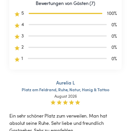
Bewertungen von Gästen (7)
5
100
%
4
0
%
3
0
%
2
0
%
1
0
%
Aurelia L
Platz
am
Feldrand,
Ruhe,
Natur,
Honig
&
Tattoo
August 2026
Ein sehr schöner Platz zum verweilen. Man hat 
absolut seine Ruhe. Sehr liebe und freundlich 
Gastgeber. Sehr zu empfehlen. 