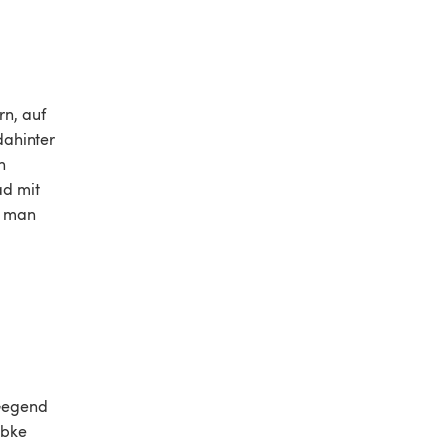
n, auf 
dahinter 
h 
d mit 
t man 
Gegend 
ebke 