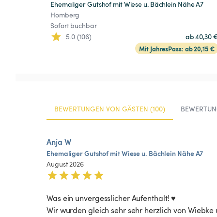
Ehemaliger Gutshof mit Wiese u. Bächlein Nähe A7
Homberg
Sofort buchbar
5.0 (106)
ab 40,30 
Mit JahresPass: ab 20,15 €
BEWERTUNGEN VON GÄSTEN (100)
BEWERTUN
Anja W
Ehemaliger
Gutshof
mit
Wiese
u.
Bächlein
Nähe
A7
August 2026
Was ein unvergesslicher Aufenthalt! ♥️

Wir wurden gleich sehr sehr herzlich von Wiebk