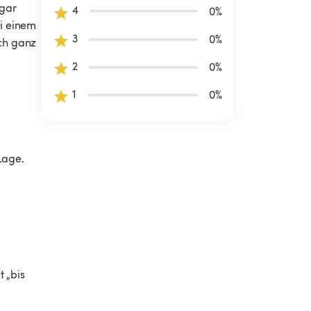
gar 
4
0
%
i einem 
3
0
%
ch ganz 
2
0
%
1
0
%
age. 

 „bis 