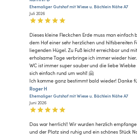
Ehemaliger
Gutshof
mit
Wiese
u.
Bächlein
Nähe
A7
Juli 2026
Dieses kleine Fleckchen Erde muss man einfach b
dem Hof einer sehr herzlichen und hilfsbereiten F
liegenden Hügel. Zu Fuß leicht erreichbar und mi
erholsame Tage verbringe ich immer wieder hier. 
WC ist immer super sauber und die liebe Wiebke 
sich einfach rund um wohl! 🤗

Ich komme ganz bestimmt bald wieder! Danke für
Roger H
Ehemaliger
Gutshof
mit
Wiese
u.
Bächlein
Nähe
A7
Juni 2026
Das war herrlich!! Wir wurden herzlich empfang
und der Platz sind ruhig und ein schönes Stück 