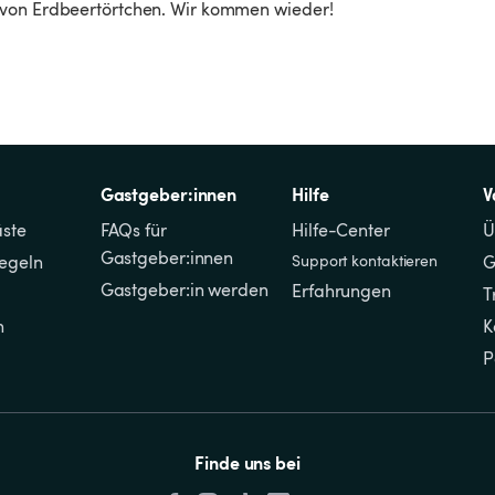
 von Erdbeertörtchen. Wir kommen wieder!
Gastgeber:innen
Hilfe
V
äste
FAQs für 
Hilfe-Center
Ü
Gastgeber:innen
regeln
Support kontaktieren
G
Gastgeber:in werden
Erfahrungen
T
n
K
P
Finde uns bei