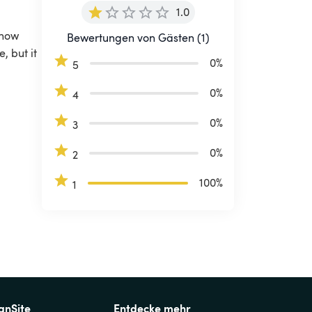
1.0
know 
Bewertungen von Gästen (1)
, but it 
0
%
5
0
%
4
0
%
3
0
%
2
100
%
1
anSite
Entdecke mehr