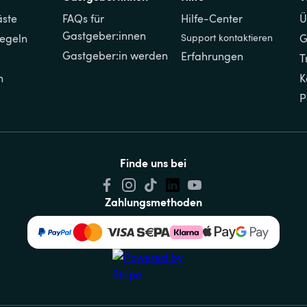
äste
FAQs für 
Hilfe-Center
Ü
Gastgeber:innen
regeln
Support kontaktieren
G
Gastgeber:in werden
Erfahrungen
T
n
K
P
Finde uns bei
Zahlungsmethoden