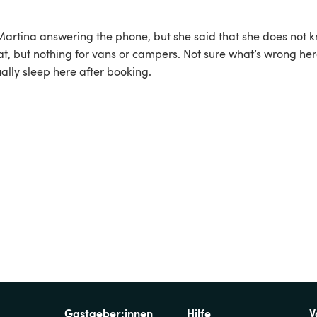
Martina answering the phone, but she said that she does not 
at, but nothing for vans or campers. Not sure what’s wrong here
ally sleep here after booking.
Gastgeber:innen
Hilfe
V