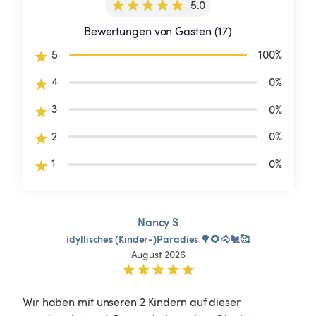
5.0
Bewertungen von Gästen (17)
5
100
%
4
0
%
3
0
%
2
0
%
1
0
%
Nancy S
idyllisches
(Kinder-)Paradies
🌳🌻🐴🐔🥰
August 2026
Wir haben mit unseren 2 Kindern auf dieser 