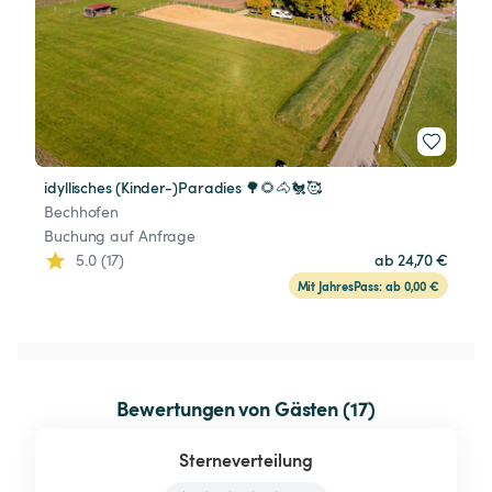
idyllisches (Kinder-)Paradies 🌳🌻🐴🐔🥰
Bechhofen
Buchung auf Anfrage
5.0 (17)
ab 24,70 €
Mit JahresPass: ab 0,00 €
Bewertungen von Gästen (17)
Sterneverteilung