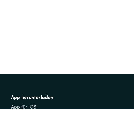
App herunterladen
App für iOS
App für Android
Gäste