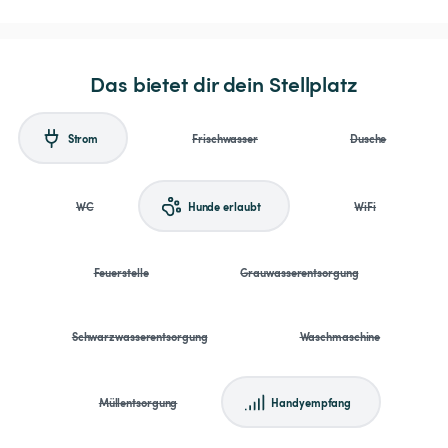
Das bietet dir dein Stellplatz
Strom
Frischwasser
Dusche
WC
Hunde erlaubt
WiFi
Feuerstelle
Grauwasserentsorgung
Schwarzwasserentsorgung
Waschmaschine
Müllentsorgung
Handyempfang