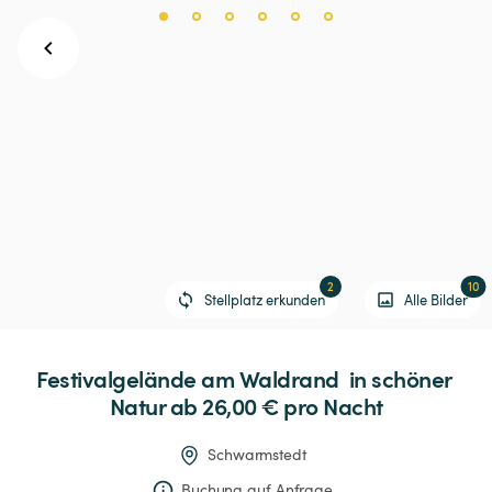
2
10
Stellplatz erkunden
Alle Bilder
Festivalgelände
am
Waldrand
in
schöner
Natur
 ab 26,00 € 
pro Nacht
Schwarmstedt
Buchung auf Anfrage