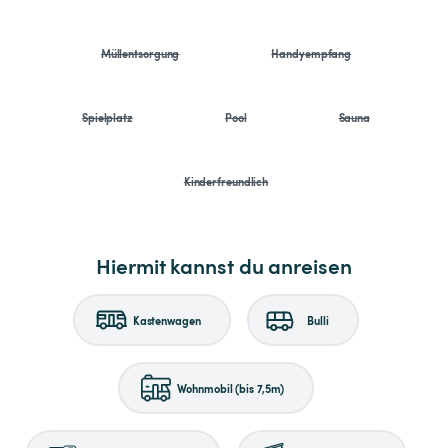
Müllentsorgung
Handyempfang
Spielplatz
Pool
Sauna
Kinderfreundlich
Hiermit kannst du anreisen
Kastenwagen
Bulli
Wohnmobil (bis 7,5m)