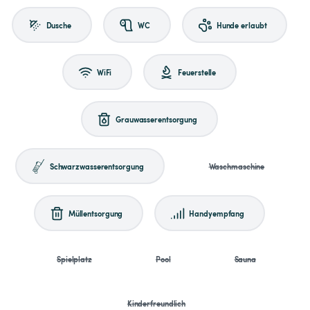
Dusche
WC
Hunde erlaubt
WiFi
Feuerstelle
Grauwasserentsorgung
Schwarzwasserentsorgung
Waschmaschine
Müllentsorgung
Handyempfang
Spielplatz
Pool
Sauna
Kinderfreundlich