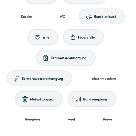
Dusche
WC
Hunde erlaubt
WiFi
Feuerstelle
Grauwasserentsorgung
Schwarzwasserentsorgung
Waschmaschine
Müllentsorgung
Handyempfang
Spielplatz
Pool
Sauna