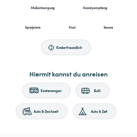
Müllentsorgung
Handyempfang
Spielplatz
Pool
Sauna
Kinderfreundlich
Hiermit kannst du anreisen
Kastenwagen
Bulli
Auto & Dachzelt
Auto & Zelt