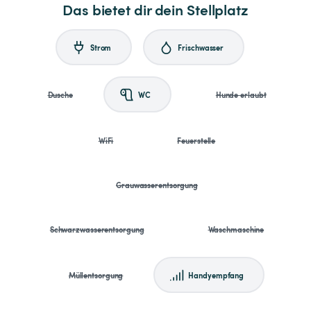
Das bietet dir dein Stellplatz
Strom
Frischwasser
Dusche
WC
Hunde erlaubt
WiFi
Feuerstelle
Grauwasserentsorgung
Schwarzwasserentsorgung
Waschmaschine
Müllentsorgung
Handyempfang