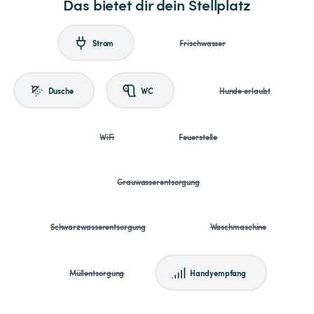
Das bietet dir dein Stellplatz
Strom
Frischwasser
Dusche
WC
Hunde erlaubt
WiFi
Feuerstelle
Grauwasserentsorgung
Schwarzwasserentsorgung
Waschmaschine
Müllentsorgung
Handyempfang