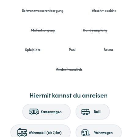
Schwarzwasserentsorgung
Waschmaschine
Müllentsorgung
Handyempfang
Spielplatz
Pool
Sauna
Kinderfreundlich
Hiermit kannst du anreisen
Kastenwagen
Bulli
Wohnmobil (bis 7,5m)
Wohnwagen