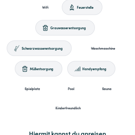
WiFi
Feuerstelle
Grauwasserentsorgung
Schwarzwasserentsorgung
Waschmaschine
Müllentsorgung
Handyempfang
Spielplatz
Pool
Sauna
Kinderfreundlich
Hiermit kannst du anreisen