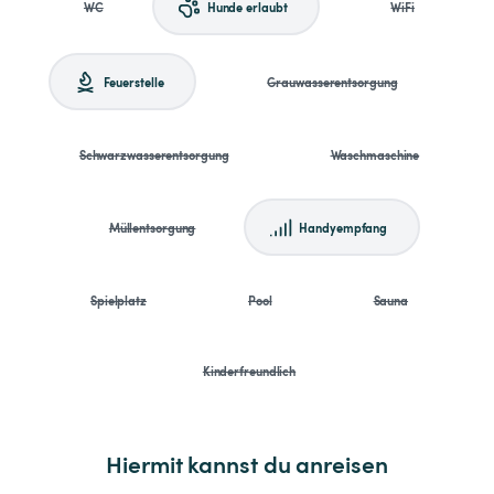
WC
Hunde erlaubt
WiFi
Feuerstelle
Grauwasserentsorgung
Schwarzwasserentsorgung
Waschmaschine
Müllentsorgung
Handyempfang
Spielplatz
Pool
Sauna
Kinderfreundlich
Hiermit kannst du anreisen