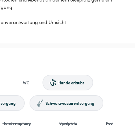
rgang.
igenverantwortung und Umsicht
WC
Hunde erlaubt
tsorgung
Schwarzwasserentsorgung
Handyempfang
Spielplatz
Pool