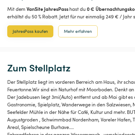
VanSite JahresPass
0 € Übernachtungsko
Mit dem
hast du
erhältst du 50 % Rabatt. Jetzt für nur einmalig 249 € / Jahr
JahresPass kaufen
Mehr erfahren
Zum Stellplatz
Der Stellplatz liegt im vorderen Berreich am Haus, ihr schau
Feuertonne.Wir sind ein Naturhof mit Moorboden. Denkt an
Der Jadebusen liegt 3mi(Auto) entfernt und ab Mai gibt e
Gastronomie, Spielplatz, Wanderwege in den Salzwiesen
Seefelder Mühle in der Nähe für Café, Kultur und mehr. B
Augustgroden , Schwimmbad Nordenham, Vareler Hafen, 
Areal, Spielscheune Burhave....
Fahrradfahren in der.ganzen Wesermarsch , verschiedenst