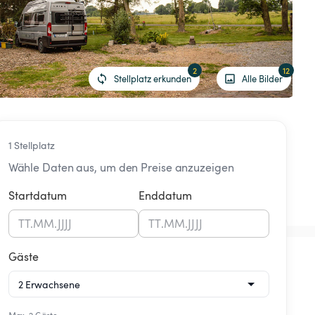
2
12
Stellplatz erkunden
Alle Bilder
1 Stellplatz
Wähle Daten aus, um den Preise anzuzeigen
Startdatum
Enddatum
TT
.
MM
.
JJJJ
TT
.
MM
.
JJJJ
Gäste