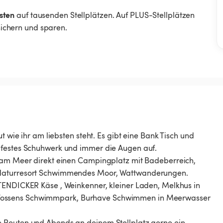
sten
auf tausenden Stellplätzen. Auf PLUS-Stellplätzen
 sichern und sparen.
t wie ihr am liebsten steht. Es gibt eine Bank Tisch und
 festes Schuhwerk und immer die Augen auf.
s am Meer direkt einen Campingplatz mit Badeberreich,
, Naturresort Schwimmendes Moor, Wattwanderungen.
UTENDICKER Käse , Weinkenner, kleiner Laden, Melkhus in
Tossens Schwimmpark, Burhave Schwimmen in Meerwasser
e Routen und Abends an deinem Stellplatz gerne ein