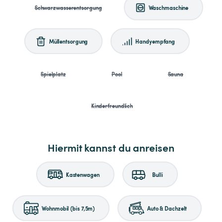
Schwarzwasserentsorgung
Waschmaschine
Müllentsorgung
Handyempfang
Spielplatz
Pool
Sauna
Kinderfreundlich
Hiermit kannst du anreisen
Kastenwagen
Bulli
Wohnmobil (bis 7,5m)
Auto & Dachzelt