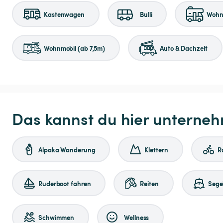
Kastenwagen
Bulli
Wohnm
Wohnmobil (ab 7,5m)
Auto & Dachzelt
Das kannst du hier unterne
Alpaka Wanderung
Klettern
R
Ruderboot fahren
Reiten
Sege
Schwimmen
Wellness