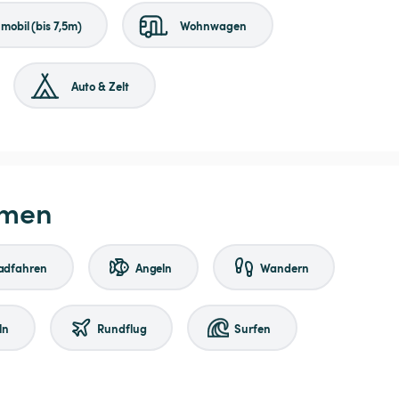
obil (bis 7,5m)
Wohnwagen
Auto & Zelt
hmen
adfahren
Angeln
Wandern
ln
Rundflug
Surfen