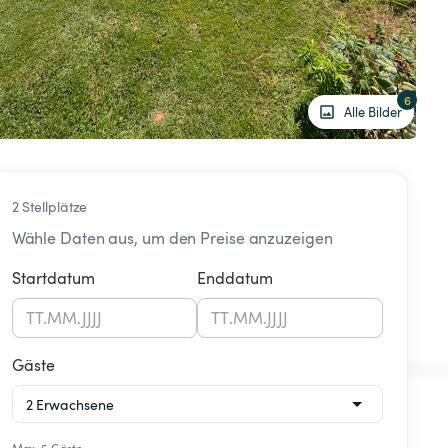
6
Alle Bilder
2 Stellplätze
Wähle Daten aus, um den Preise anzuzeigen
Startdatum
Enddatum
TT
.
MM
.
JJJJ
TT
.
MM
.
JJJJ
Gäste