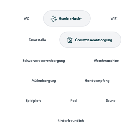
WC
Hunde erlaubt
WiFi
Feuerstelle
Grauwasserentsorgung
Schwarzwasserentsorgung
Waschmaschine
Müllentsorgung
Handyempfang
Spielplatz
Pool
Sauna
Kinderfreundlich