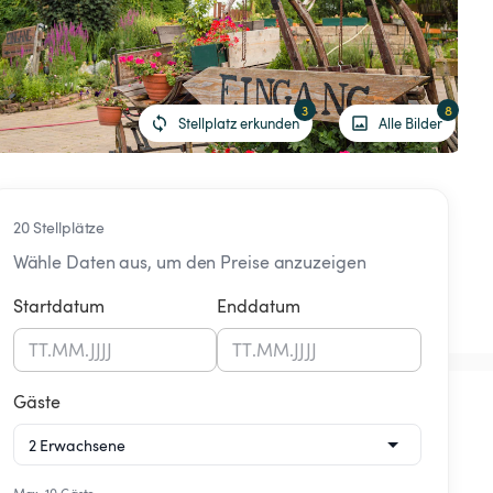
3
8
Stellplatz erkunden
Alle Bilder
20 Stellplätze
Wähle Daten aus, um den Preise anzuzeigen
Startdatum
Enddatum
TT
.
MM
.
JJJJ
TT
.
MM
.
JJJJ
Gäste