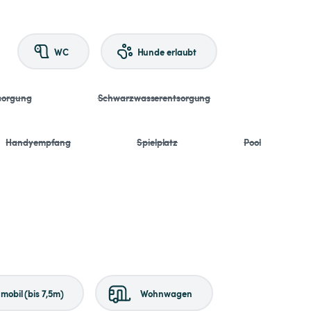
WC
Hunde erlaubt
sorgung
Schwarzwasserentsorgung
Handyempfang
Spielplatz
Pool
obil (bis 7,5m)
Wohnwagen