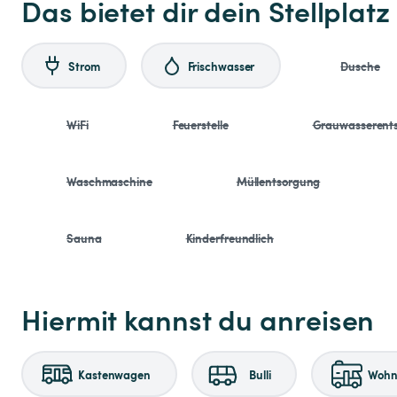
Das bietet dir dein Stellplatz
Strom
Frischwasser
Dusche
WiFi
Feuerstelle
Grauwasserent
Waschmaschine
Müllentsorgung
Sauna
Kinderfreundlich
Hiermit kannst du anreisen
Kastenwagen
Bulli
Wohnm