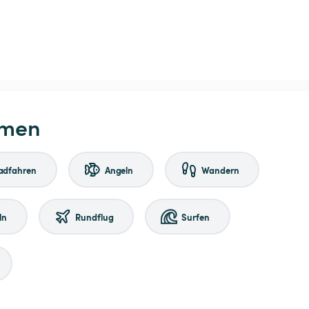
hmen
adfahren
Angeln
Wandern
ln
Rundflug
Surfen