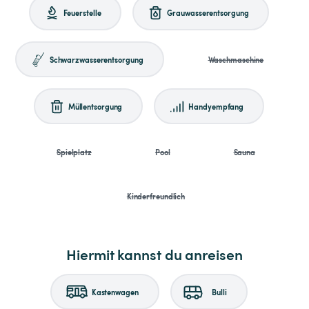
Feuerstelle
Grauwasserentsorgung
Schwarzwasserentsorgung
Waschmaschine
Müllentsorgung
Handyempfang
Spielplatz
Pool
Sauna
Kinderfreundlich
Hiermit kannst du anreisen
Kastenwagen
Bulli