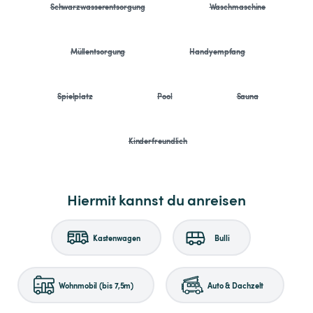
Schwarzwasserentsorgung
Waschmaschine
Müllentsorgung
Handyempfang
Spielplatz
Pool
Sauna
Kinderfreundlich
Hiermit kannst du anreisen
Kastenwagen
Bulli
Wohnmobil (bis 7,5m)
Auto & Dachzelt