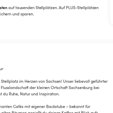
sten
auf tausenden Stellplätzen. Auf PLUS-Stellplätzen
 sichern und sparen.
ur
tellplatz im Herzen von Sachsen! Unser liebevoll geführter
e Flusslandschaft der kleinen Ortschaft Sachsenburg bei
t du Ruhe, Natur und Inspiration.
rmanten Cafés mit eigener Backstube – bekannt für
 alten Bäumen genießt du deinen Kaffee mit Blick aufs