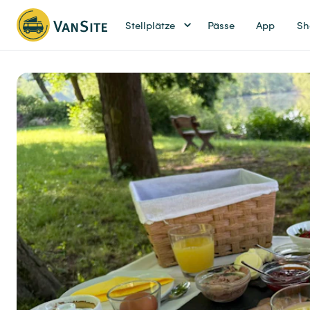
Stellplätze
Pässe
App
Sh