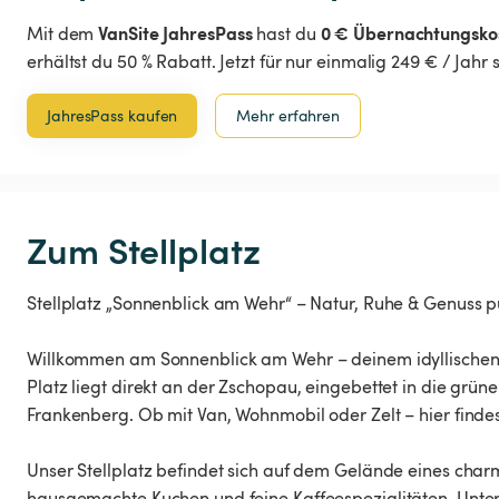
VanSite JahresPass
0 € Übernachtungsko
Mit dem
hast du
erhältst du 50 % Rabatt. Jetzt für nur einmalig 249 € / Jahr
JahresPass kaufen
Mehr erfahren
Zum Stellplatz
Stellplatz „Sonnenblick am Wehr“ – Natur, Ruhe & Genuss p
Willkommen am Sonnenblick am Wehr – deinem idyllischen S
Platz liegt direkt an der Zschopau, eingebettet in die grün
Frankenberg. Ob mit Van, Wohnmobil oder Zelt – hier findes
Unser Stellplatz befindet sich auf dem Gelände eines cha
hausgemachte Kuchen und feine Kaffeespezialitäten. Unter