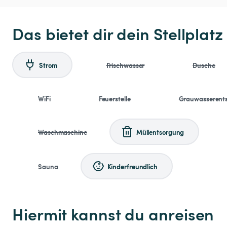
Das bietet dir dein Stellplatz
Strom
Frischwasser
Dusche
WiFi
Feuerstelle
Grauwasserent
Waschmaschine
Müllentsorgung
Sauna
Kinderfreundlich
Hiermit kannst du anreisen