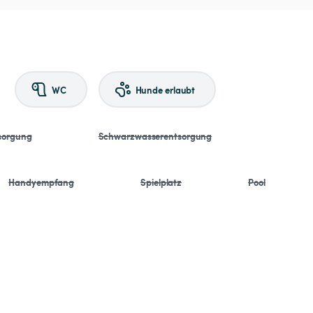
WC
Hunde erlaubt
sorgung
Schwarzwasserentsorgung
Handyempfang
Spielplatz
Pool