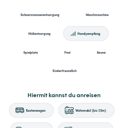
Schwarzwasserentsorgung
Waschmaschine
Müllentsorgung
Handyempfang
Spielplatz
Pool
Sauna
Kinderfreundlich
Hiermit kannst du anreisen
Kastenwagen
Wohnmobil (bis 7,5m)