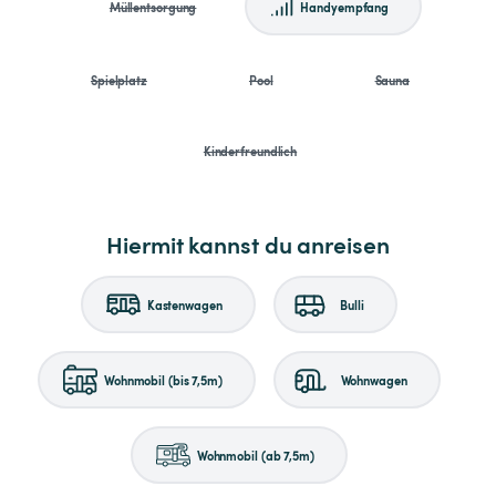
Müllentsorgung
Handyempfang
Spielplatz
Pool
Sauna
Kinderfreundlich
Hiermit kannst du anreisen
Kastenwagen
Bulli
Wohnmobil (bis 7,5m)
Wohnwagen
Wohnmobil (ab 7,5m)