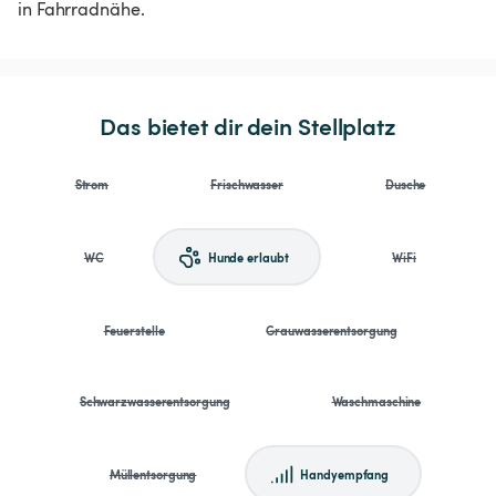
in Fahrradnähe.
Das bietet dir dein Stellplatz
Strom
Frischwasser
Dusche
WC
Hunde erlaubt
WiFi
Feuerstelle
Grauwasserentsorgung
Schwarzwasserentsorgung
Waschmaschine
Müllentsorgung
Handyempfang