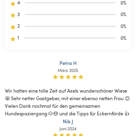
4
0
%
3
0
%
2
0
%
1
0
%
Petra H
März 2025
Wir hatten eine tolle Zeit auf Axels wunderschöner Wiese 
🤩 Sehr netter Gastgeber, mit einer ebenso netten Frau 😊 
Vielen Dank nochmal für den gemeinsamen 
Hundespaziergang 🐶😍 und die Tipps für Eckernförde 👍 
Nils J
Juni 2024