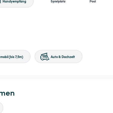
Handyempfang
Spielplatz
Pool
obil (bis 7,5m)
Auto & Dachzelt
hmen