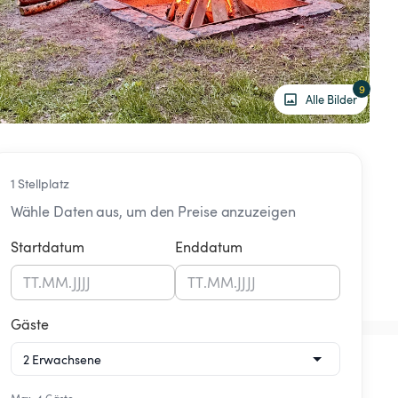
9
Alle Bilder
1 Stellplatz
Wähle Daten aus, um den Preise anzuzeigen
Startdatum
Enddatum
TT
.
MM
.
JJJJ
TT
.
MM
.
JJJJ
Gäste