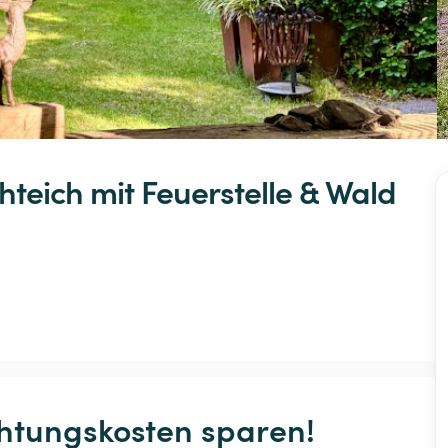
chteich
mit
Feuerstelle
&
Wald