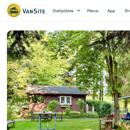
Stellplätze
Pässe
App
Sh