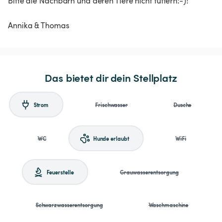
Bitte die Nachbarn und deren Tiere nicht füttern:-)!
Das bietet dir dein Stellplatz
Strom
Frischwasser
Dusche
WC
Hunde erlaubt
WiFi
Feuerstelle
Grauwasserentsorgung
Schwarzwasserentsorgung
Waschmaschine