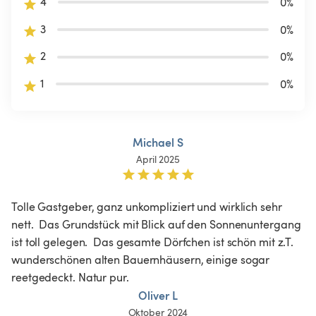
4
0
%
3
0
%
2
0
%
1
0
%
Michael S
April 2025
Tolle Gastgeber, ganz unkompliziert und wirklich sehr 
nett.  Das Grundstück mit Blick auf den Sonnenuntergang 
ist toll gelegen.  Das gesamte Dörfchen ist schön mit z.T. 
wunderschönen alten Bauernhäusern, einige sogar 
reetgedeckt. Natur pur. 
Oliver L
Oktober 2024