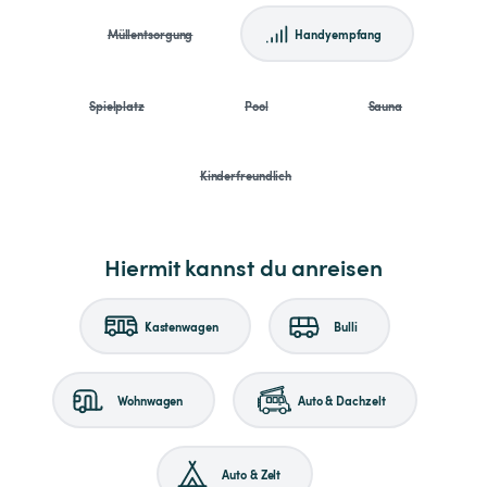
Müllentsorgung
Handyempfang
Spielplatz
Pool
Sauna
Kinderfreundlich
Hiermit kannst du anreisen
Kastenwagen
Bulli
Wohnwagen
Auto & Dachzelt
Auto & Zelt