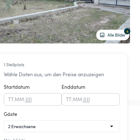
4
Alle Bilder
1 Stellplatz
Wähle Daten aus, um den Preise anzuzeigen
Startdatum
Enddatum
TT
.
MM
.
JJJJ
TT
.
MM
.
JJJJ
Gäste