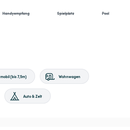
Handyempfang
Spielplatz
Pool
obil (bis 7,5m)
Wohnwagen
Auto & Zelt