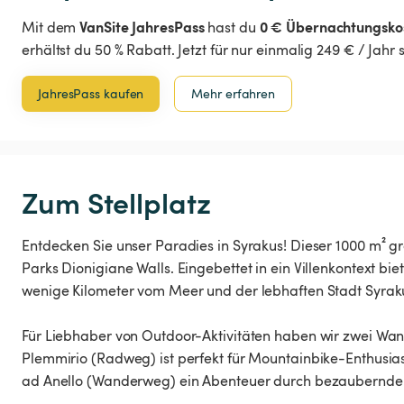
VanSite JahresPass
0 € Übernachtungsko
Mit dem
hast du
erhältst du 50 % Rabatt. Jetzt für nur einmalig 249 € / Jahr
JahresPass kaufen
Mehr erfahren
Zum Stellplatz
Entdecken Sie unser Paradies in Syrakus! Dieser 1000 m² 
Parks Dionigiane Walls. Eingebettet in ein Villenkontext bi
wenige Kilometer vom Meer und der lebhaften Stadt Syrakus
Für Liebhaber von Outdoor-Aktivitäten haben wir zwei W
Plemmirio (Radweg) ist perfekt für Mountainbike-Enthus
ad Anello (Wanderweg) ein Abenteuer durch bezaubernde 