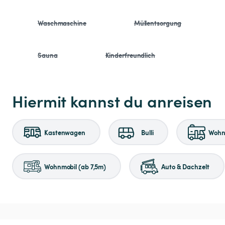
Waschmaschine
Müllentsorgung
Sauna
Kinderfreundlich
Hiermit kannst du anreisen
Kastenwagen
Bulli
Wohnm
Wohnmobil (ab 7,5m)
Auto & Dachzelt