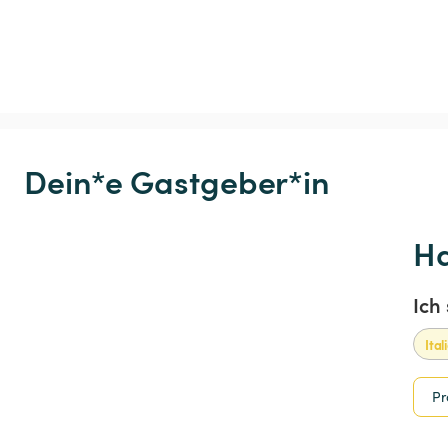
Dein*e Gastgeber*in
Ha
Ich
Ital
Pr