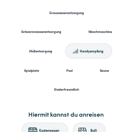
Grauwasserentsorgung
Schwarzwasserentsorgung
Waschmaschine
Müllentsorgung
Handyempfang
Spielplatz
Pool
Sauna
Kinderfreundlich
Hiermit kannst du anreisen
Kastenwagen
Bulli