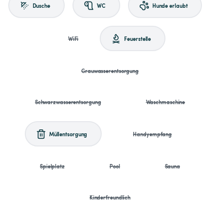
Dusche
WC
Hunde erlaubt
WiFi
Feuerstelle
Grauwasserentsorgung
Schwarzwasserentsorgung
Waschmaschine
Müllentsorgung
Handyempfang
Spielplatz
Pool
Sauna
Kinderfreundlich