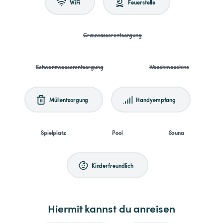
WiFi
Feuerstelle
Grauwasserentsorgung
Schwarzwasserentsorgung
Waschmaschine
Müllentsorgung
Handyempfang
Spielplatz
Pool
Sauna
Kinderfreundlich
Hiermit kannst du anreisen